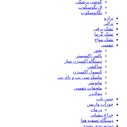
گوشی پزشکی
لارنگوسکوپ
نگاتوسکوپ
ترازو
ترالی
تشک برقی
تشک گرما
تشک مواج
تنفسی
بخور
پالس اکسیمتر
دستگاه اکسیژن ساز
ساکشن
کپسول اکسیژن
ماسک سی پپ و بای پپ
مانومتر
ملحقات تنفسی
نبولایزر
جنین یاب
جوراب واریس
درمان
چراغ پیشانی
دستگاه تصفیه هوا
دسته بندی نشده