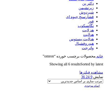
دکتر پن
زیرنشیمن
شیردوش
فشارسنج جیوه ای
فور
نگاتسکوب
هد لایت
هدلایت
هدلایت بیستوس
هیدروفشیال
واترجت
خانه
محصولات برچسب خورده “omron”
Showing all 6 results
Sorted by latest
مشاهده فیلترها
نمایش
9
24
36
اتمام موجودی