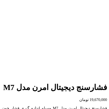
بزرگنمایی تصویر
فشارسنج دیجیتال امرن مدل M7
19,670,000
تومان
فشارسنج دیجیتال امرن مدل M7 وسیله اندازه گیری فشار خون