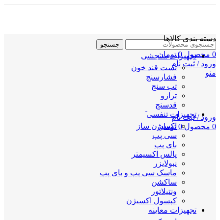
دسته بندی کالاها
جستجو
0
محصول
0
تومان
تجهیزات سنجشی
ورود / ثبت نام
تست قند خون
منو
فشارسنج
تب سنج
ترازو
قدسنج
تجهیزات تنفسی
ورود / ثبت نام
اکسیژن ساز
0
محصول
0
تومان
سی پپ
بای پپ
پالس اکسیمتر
نبولایزر
ماسک سی پپ و بای پپ
ساکشن
ونتیلاتور
کپسول اکسیژن
تجهیزات معاینه