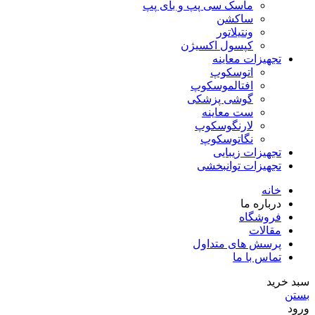
ماسک سی پپ و بای پپ
ساکشن
ونتیلاتور
کپسول اکسیژن
تجهیزات معاینه
اتوسکوپ
افتالموسکوپ
گوشی پزشکی
ست معاینه
لارنگوسکوپ
نگاتوسکوپ
تجهیزات زیبایی
تجهیزات توانبخشی
خانه
درباره ما
فروشگاه
مقالات
پرسش های متداول
تماس با ما
سبد خرید
بستن
ورود