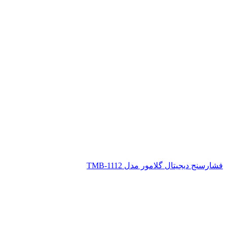
فشارسنج دیجیتال گلامور مدل TMB-1112
اتمام موجودی