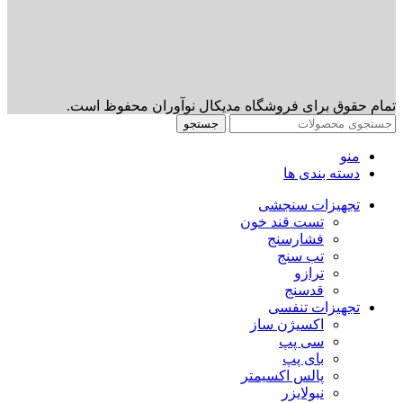
تمام حقوق برای فروشگاه مدیکال نوآوران محفوظ است.
جستجو
منو
دسته بندی ها
تجهیزات سنجشی
تست قند خون
فشارسنج
تب سنج
ترازو
قدسنج
تجهیزات تنفسی
اکسیژن ساز
سی پپ
بای پپ
پالس اکسیمتر
نبولایزر