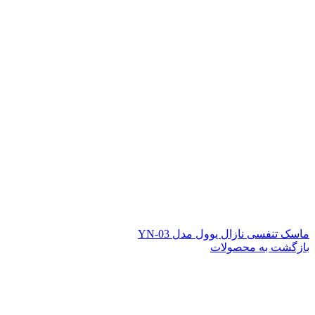
ماسک تنفسی نازال یوول مدل YN-03
بازگشت به محصولات