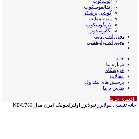
اتوسکوپ
افتالموسکوپ
گوشی پزشکی
ست معاینه
لارنگوسکوپ
نگاتوسکوپ
تجهیزات زیبایی
تجهیزات توانبخشی
خانه
درباره ما
فروشگاه
مقالات
پرسش های متداول
تماس با ما
راهنمای خرید
خانه
تنفسی
نبولایزر
نبولایزر اولتراسونیک امرن مدل NE-U780