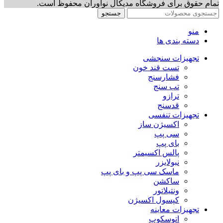
تمام حقوق برای فروشگاه مدیکال نوآوران محفوظ است.
جستجو
منو
دسته بندی ها
تجهیزات سنجشی
تست قند خون
فشارسنج
تب سنج
ترازو
قدسنج
تجهیزات تنفسی
اکسیژن ساز
سی پپ
بای پپ
پالس اکسیمتر
نبولایزر
ماسک سی پپ و بای پپ
ساکشن
ونتیلاتور
کپسول اکسیژن
تجهیزات معاینه
اتوسکوپ