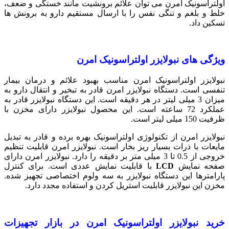
اولتراسونیک امرن می توان علائم برونشیت مانند خستگی و ضعف،
خلط و بلغم و تنگی نفس را با ارسال مستقیم دارو به برونش ها
تسکین داد.
ویژگی های نبولایزر اولتراسونیک امرن
نبولایزر اولتراسونیک امرن مناسب بهبود علائم و درمان بیمار
تنفسی است. دستگاه نبولایزر امرن قادر به تبخیر و انتقال دارو به
میزان 3 میلی لیتر در هر دقیقه است. این دستگاه نبولایزر قادر به
عملکرد 72 ساعته است. این محصول نبولایزر دارای مخزن با
ظرفیت 150 میلی لیتر است.
نبولایزر امرن از تکنولوژی اولتراسونیک بهره برده و قادر به تبدیل
مایعات با ذرات بسیار ریز بخار است. نبولایزر امرن قابلیت تنظیم
خروجی از 0.5 تا 3 میلی متر بر دقیقه را دارد. نبولایزر امرن دارای
صفحه نمایش
LCD
با قابلیت نمایش عددی است. برای کنترل
پارامترها این دستگاه نبولایزر به سه ولوم اختصاصی تجهیز شده.
مخزن این نبولایزر قابلیت استریل کردن و استفاده مجدد دارد.
خرید نبولایزر اولتراسونیک امرن در بازار تجهیزات