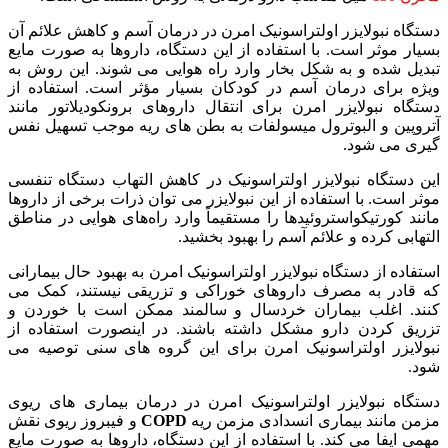
دستگاه نبولایزر اولتراسونیک امرن در درمان آسم و کاهش علائم آن
بسیار موثر است. با استفاده از این دستگاه، داروها به صورت مایع
تبدیل شده و به شکل بخار وارد راه هوایی می ‌شوند. این روش به
ویژه برای درمان آسم در کودکان بسیار مؤثر است. استفاده از
دستگاه نبولایزر امرن برای انتقال داروهای برونکودیلاتور مانند
آتروپین و البوترول میسولفات به بطن ‌های ریه موجب تسهیل نفس
گیری می شود.
این دستگاه نبولایزر اولتراسونیک در کاهش التهاب دستگاه تنفسی
موثر است. با استفاده از این نبولایزر می توان ذرات برخی از داروها
مانند کورتیکواستروئیدها را مستقیماً وارد راه‌های هوایی در مناطق
التهابی کرده و علائم آسم را بهبود بخشید.
استفاده از دستگاه نبولایزر اولتراسونیک امرن به بهبود حال بیمارانی
که قادر به مصرف داروهای خوراکی و تزریقی نیستند، کمک می
کنند. اغلب بیماران خردسال و سالمند ممکن است با خوردن و
تزریق کردن دارو مشکل داشته باشند. در اینصورت استفاده از
نبولایزر اولتراسونیک امرن برای این گروه های سنی توصیه می
شود.
دستگاه نبولایزر اولتراسونیک امرن در درمان بیماری‌ های ریوی
مزمن مانند بیماری انسدادی مزمن ریه
COPD
و فیبروز ریوی نقش
مهمی ایفا می ‌کند. با استفاده از این دستگاه، داروها به صورت مایع