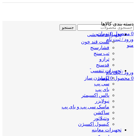
دسته بندی کالاها
جستجو
0
محصول
0
تومان
تجهیزات سنجشی
ورود / ثبت نام
تست قند خون
منو
فشارسنج
تب سنج
ترازو
قدسنج
تجهیزات تنفسی
ورود / ثبت نام
اکسیژن ساز
0
محصول
0
تومان
سی پپ
بای پپ
پالس اکسیمتر
نبولایزر
ماسک سی پپ و بای پپ
ساکشن
ونتیلاتور
کپسول اکسیژن
تجهیزات معاینه