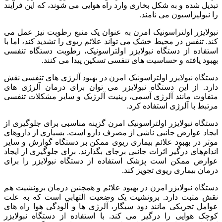
تبدیل شده و به شکل بخاری وارد راه هوایی می ‌شوند، که این فرآیند
را نبولیزاسیون می ‌نامند.
نبولایزر اولتراسونیک امرن به عنوان یک منبع رطوبت نیز عمل می‌
کند. تنفس در محیط خشک می‌ تواند علائم ریوی را تشدید کند، اما با
استفاده از دستگاه نبولایزر اولتراسونیک، رطوبت دستگاه تنفسی
بهبود یافته و حساسیت های تنفسی تسکین پیدا می کنند.
دستگاه نبولایزر اولتراسونیک امرن در بهبود آلرژی‌ های تنفسی نقش
دارد. از این دستگاه نبولایزر می ‌توان برای درمان آلرژی ‌های
متفاوت مانند آلرژی آسمی، رینیت آلرژیک و سایر مشکلات تنفسی
مرتبط با آلرژی استفاده کرد.
دستگاه نبولایزر اولتراسونیک امرن گزینه مناسبی برای جلوگیری از
ایجاد عوارض جانبی ناشی از مصرف دارو است. بسیاری از داروهای
موثر در بهبود علائم بیماری ریوی ممکن بر دستگاه گوارش و سایر
اندام‌های درگیر اثرات جانبی برجای بگذارند. برای جلوگیری از ایجاد
عوارض ممکن است پزشک استفاده از دستگاه نبولایزر را برای
درمان بیماری ریوی تجویز کند.
دستگاه نبولایزر امرن در بهبود علائم و همچنین درمان برونشیت هم
نقش مثبت دارد. برونشیت یک وضعیت التهابی است که به علت
عوامل تحریکی مانند دود سیگار، آلرژی ها و آلودگی هوا راه های
کوچک هوایی را درگیر می کند. با استفاده از دستگاه نبولایزر