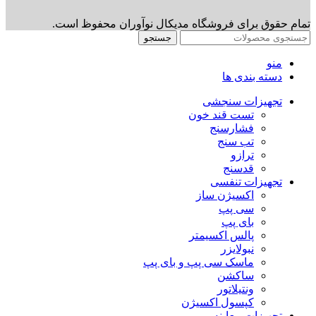
تمام حقوق برای فروشگاه مدیکال نوآوران محفوظ است.
جستجو
منو
دسته بندی ها
تجهیزات سنجشی
تست قند خون
فشارسنج
تب سنج
ترازو
قدسنج
تجهیزات تنفسی
اکسیژن ساز
سی پپ
بای پپ
پالس اکسیمتر
نبولایزر
ماسک سی پپ و بای پپ
ساکشن
ونتیلاتور
کپسول اکسیژن
تجهیزات معاینه