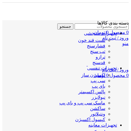
دسته بندی کالاها
جستجو
0
محصول
0
تومان
تجهیزات سنجشی
ورود / ثبت نام
تست قند خون
منو
فشارسنج
تب سنج
ترازو
قدسنج
تجهیزات تنفسی
ورود / ثبت نام
اکسیژن ساز
0
محصول
0
تومان
سی پپ
بای پپ
پالس اکسیمتر
نبولایزر
ماسک سی پپ و بای پپ
ساکشن
ونتیلاتور
کپسول اکسیژن
تجهیزات معاینه