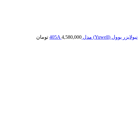
نبولایزر یوول (Yuwell) مدل 405A
4,580,000
تومان
بزرگنمایی تصویر