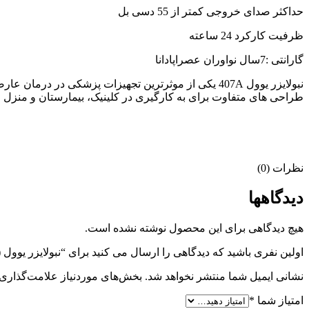
حداکثر صدای خروجی کمتر از 55 دسی بل
ظرفیت کارکرد 24 ساعته
گارانتی :7سال نواوران عصراپادانا
نبولایزر یوول 407A یکی از موثرترین تجهیزات پزشکی د
طراحی های متفاوت برای به کارگیری در کلینیک، بیمارستان و منزل مناسب است. نبولایزر یوول 407A محصول ریزپاش پرتابل مناسب برای 
نظرات (0)
دیدگاهها
هیچ دیدگاهی برای این محصول نوشته نشده است.
اولین نفری باشید که دیدگاهی را ارسال می کنید برای “نبولایزر یوول (Yuwell) مدل 407A”
نشانی ایمیل شما منتشر نخواهد شد.
بخش‌های موردنیاز علامت‌گذاری 
امتیاز شما
*