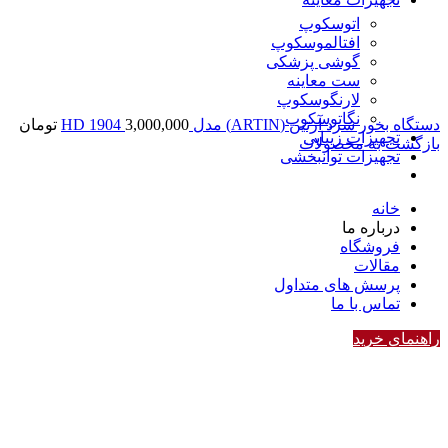
اتوسکوپ
افتالموسکوپ
گوشی پزشکی
ست معاینه
لارنگوسکوپ
نگاتوسکوپ
دستگاه بخور سرد آرتین (ARTIN) مدل HD 1904
3,000,000
تومان
تجهیزات زیبایی
بازگشت به محصولات
تجهیزات توانبخشی
خانه
درباره ما
فروشگاه
مقالات
پرسش های متداول
تماس با ما
راهنمای خرید