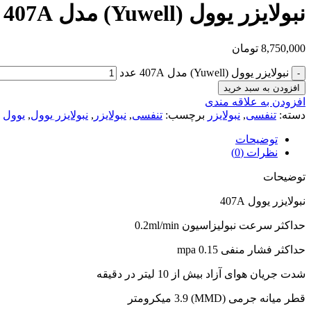
نبولایزر یوول (Yuwell) مدل 407A
8,750,000
تومان
نبولایزر یوول (Yuwell) مدل 407A عدد
افزودن به سبد خرید
افزودن به علاقه مندی
دسته:
تنفسی
,
نبولایزر
برچسب:
تنفسی
,
نبولایزر
,
نبولایزر یوول
,
یوول
توضیحات
نظرات (0)
توضیحات
نبولایزر یوول 407A
حداکثر سرعت نبولیزاسیون 0.2ml/min
حداکثر فشار منفی 0.15 mpa
شدت جریان هوای آزاد بیش از 10 لیتر در دقیقه
قطر میانه جرمی (MMD) 3.9 میکرومتر