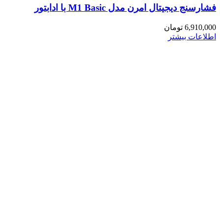
فشارسنج دیجیتال امرن مدل M1 Basic با ادابتور
6,910,000
تومان
اطلاعات بیشتر