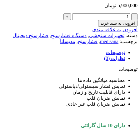
5,900,000
تومان
فشارسنج
دیجیتالی
افزودن به سبد خرید
بازویی
افزودن به علاقه مندی
مدیسانا
دسته:
تجهیزات سنجشی
,
دستگاه فشارسنج
,
فشارسنج دیجیتال
مدل
برچسب:
medisana
,
فشارسنج
,
مدیسانا
BU
514
توضیحات
عدد
نظرات (0)
توضیحات
محاسبه میانگین داده ها
نمایش فشار سیستولی/دیاستولی
دارای قابلیت تاریخ و زمان
نمایش ضربان قلب
نمایش ضربان قلب غیر عادی
دارای 10 سال گارانتی