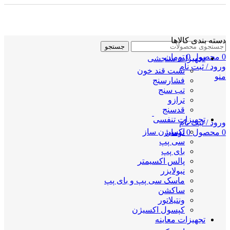
دسته بندی کالاها
جستجو
0
محصول
0
تومان
تجهیزات سنجشی
ورود / ثبت نام
تست قند خون
منو
فشارسنج
تب سنج
ترازو
قدسنج
تجهیزات تنفسی
ورود / ثبت نام
اکسیژن ساز
0
محصول
0
تومان
سی پپ
بای پپ
پالس اکسیمتر
نبولایزر
ماسک سی پپ و بای پپ
ساکشن
ونتیلاتور
کپسول اکسیژن
تجهیزات معاینه