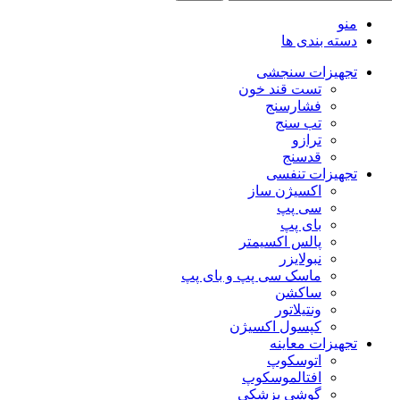
منو
دسته بندی ها
تجهیزات سنجشی
تست قند خون
فشارسنج
تب سنج
ترازو
قدسنج
تجهیزات تنفسی
اکسیژن ساز
سی پپ
بای پپ
پالس اکسیمتر
نبولایزر
ماسک سی پپ و بای پپ
ساکشن
ونتیلاتور
کپسول اکسیژن
تجهیزات معاینه
اتوسکوپ
افتالموسکوپ
گوشی پزشکی