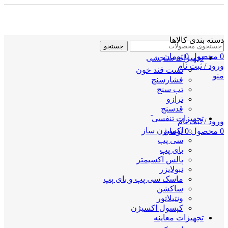
دسته بندی کالاها
جستجو
0
محصول
0
تومان
تجهیزات سنجشی
ورود / ثبت نام
تست قند خون
منو
فشارسنج
تب سنج
ترازو
قدسنج
تجهیزات تنفسی
ورود / ثبت نام
اکسیژن ساز
0
محصول
0
تومان
سی پپ
بای پپ
پالس اکسیمتر
نبولایزر
ماسک سی پپ و بای پپ
ساکشن
ونتیلاتور
کپسول اکسیژن
تجهیزات معاینه