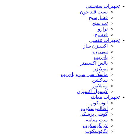
تجهیزات سنجشی
تست قند خون
فشارسنج
تب سنج
ترازو
قدسنج
تجهیزات تنفسی
اکسیژن ساز
سی پپ
بای پپ
پالس اکسیمتر
نبولایزر
ماسک سی پپ و بای پپ
ساکشن
ونتیلاتور
کپسول اکسیژن
تجهیزات معاینه
اتوسکوپ
افتالموسکوپ
گوشی پزشکی
ست معاینه
لارنگوسکوپ
نگاتوسکوپ