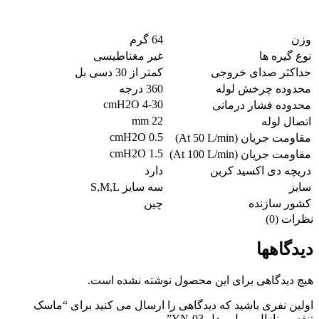
وزن
64 گرم
نوع گیره ها
غیر مغناطیسی
حداکثر صدای خروجی
کمتر از 30 دسی بل
محدوده چرخش لوله
360 درجه
4-30 cmH2O
محدوده فشار درمانی
22 mm
اتصال لوله
0.5 cmH2O
مقاومت جریان (At 50 L/min)
1.5 cmH2O
مقاومت جریان (At 100 L/min)
دریچه دی اکسید کربن
دارد
سایز
سه سایز S,M,L
کشور سازنده
چین
نظرات (0)
دیدگاهها
هیچ دیدگاهی برای این محصول نوشته نشده است.
اولین نفری باشید که دیدگاهی را ارسال می کنید برای “ماسک
تنفسی نازال یوول مدل YN-03”