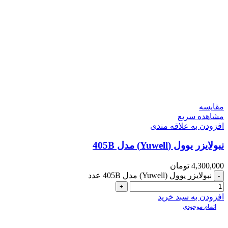
مقایسه
مشاهده سریع
افزودن به علاقه مندی
نبولایزر یوول (Yuwell) مدل 405B
4,300,000
تومان
نبولایزر یوول (Yuwell) مدل 405B عدد
افزودن به سبد خرید
اتمام موجودی