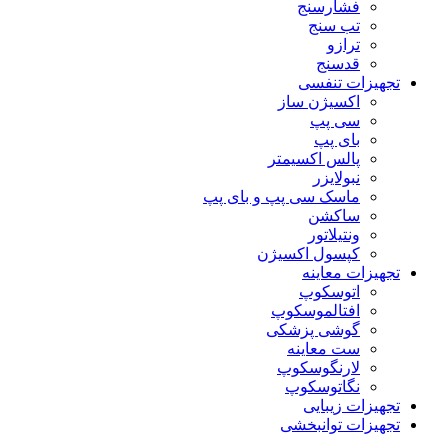
فشارسنج
تب سنج
ترازو
قدسنج
تجهیزات تنفسی
اکسیژن ساز
سی پپ
بای پپ
پالس اکسیمتر
نبولایزر
ماسک سی پپ و بای پپ
ساکشن
ونتیلاتور
کپسول اکسیژن
تجهیزات معاینه
اتوسکوپ
افتالموسکوپ
گوشی پزشکی
ست معاینه
لارنگوسکوپ
نگاتوسکوپ
تجهیزات زیبایی
تجهیزات توانبخشی