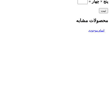
پنج × چهار =
محصولات مشابه
اتمام موجودی