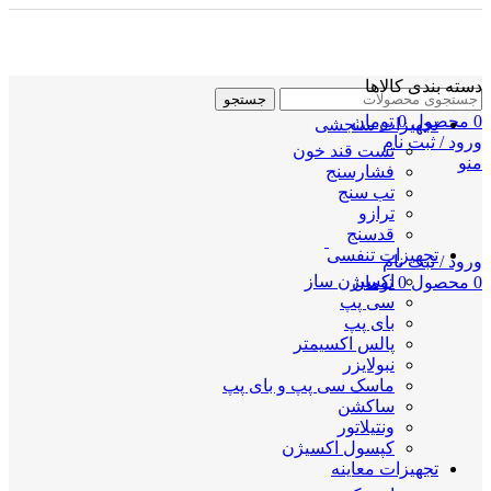
دسته بندی کالاها
جستجو
0
محصول
0
تومان
تجهیزات سنجشی
ورود / ثبت نام
تست قند خون
منو
فشارسنج
تب سنج
ترازو
قدسنج
تجهیزات تنفسی
ورود / ثبت نام
اکسیژن ساز
0
محصول
0
تومان
سی پپ
بای پپ
پالس اکسیمتر
نبولایزر
ماسک سی پپ و بای پپ
ساکشن
ونتیلاتور
کپسول اکسیژن
تجهیزات معاینه