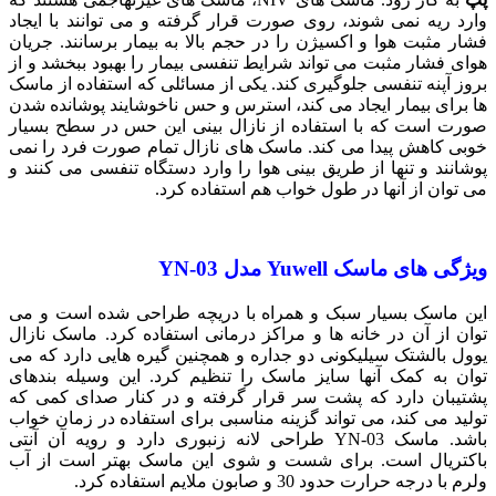
وارد ریه نمی شوند، روی صورت قرار گرفته و می توانند با ایجاد
فشار مثبت هوا و اکسیژن را در حجم بالا به بیمار برسانند. جریان
هوای فشار مثبت می تواند شرایط تنفسی بیمار را بهبود ببخشد و از
بروز آپنه تنفسی جلوگیری کند. یکی از مسائلی که استفاده از ماسک
ها برای بیمار ایجاد می کند، استرس و حس ناخوشایند پوشانده شدن
صورت است که با استفاده از نازال بینی این حس در سطح بسیار
خوبی کاهش پیدا می کند. ماسک های نازال تمام صورت فرد را نمی
پوشانند و تنها از طریق بینی هوا را وارد دستگاه تنفسی می کنند و
می توان از آنها در طول خواب هم استفاده کرد.
ویژگی های ماسک
Yuwell
مدل
YN-03
این ماسک بسیار سبک و همراه با دریچه طراحی شده است و می
توان از آن در خانه ها و مراکز درمانی استفاده کرد. ماسک نازال
یوول بالشتک سیلیکونی دو جداره و همچنین گیره هایی دارد که می
توان به کمک آنها سایز ماسک را تنظیم کرد. این وسیله بندهای
پشتیبان دارد که پشت سر قرار گرفته و در کنار صدای کمی که
تولید می کند، می تواند گزینه مناسبی برای استفاده در زمان خواب
باشد. ماسک YN-03 طراحی لانه زنبوری دارد و رویه آن آنتی
باکتریال است. برای شست و شوی این ماسک بهتر است از آب
ولرم با درجه حرارت حدود 30 و صابون ملایم استفاده کرد.