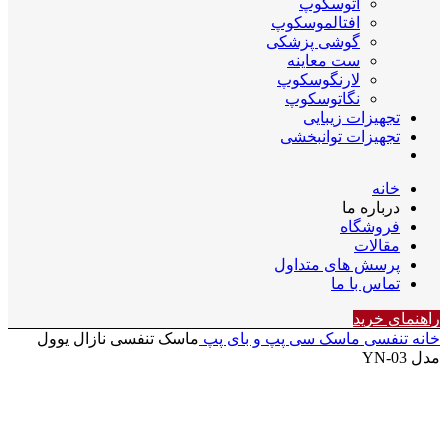
اتوسکوپ
افتالموسکوپ
گوشی پزشکی
ست معاینه
لارنگوسکوپ
نگاتوسکوپ
تجهیزات زیبایی
تجهیزات توانبخشی
خانه
درباره ما
فروشگاه
مقالات
پرسش های متداول
تماس با ما
راهنمای خرید
خانه
تنفسی
ماسک سی پپ و بای پپ
ماسک تنفسی نازال یوول
مدل YN-03